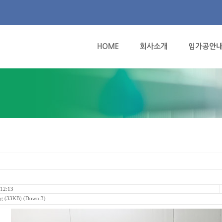
HOME
회사소개
임가공안
12:13
pg
(33KB) (Down:3)