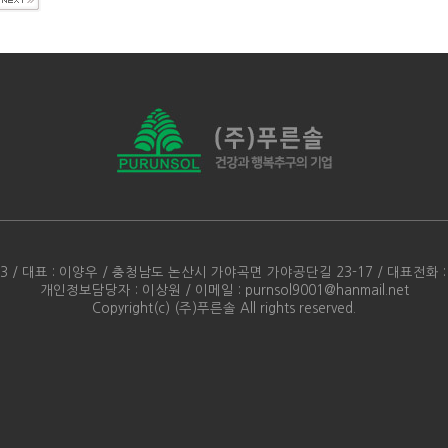
 / 대표 : 이양우 / 충청남도 논산시 가야곡면 가야공단길 23-17 / 대표전화 : 041.7
개인정보담당자 : 이상원 / 이메일 : purnsol9001@hanmail.net
Copyright(c) (주)푸른솔 All rights reserved.