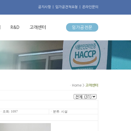
공지사항
|
임가공견적요청
|
온라인문의
내
R&D
고객센터
임가공전문
ㆍHome >
고객센터
ㆍ조회: 1097
ㆍ분류: 시설