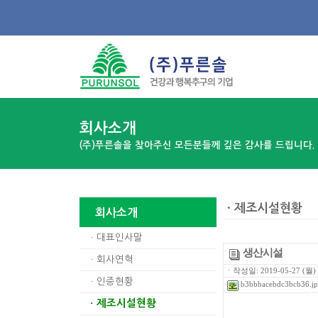
회사소개
(주)푸른솔을 찾아주신 모든분들께 깊은 감사를 드립니다.
ㆍ제조시설현황
회사소개
ㆍ
대표인사말
생산시설
ㆍ
회사연혁
ㆍ작성일: 2019-05-27 (월) 
ㆍ
인증현황
b3bbbacebdc3bcb36.j
제조시설현황
ㆍ