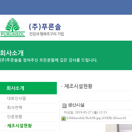
회사소개
(주)푸른솔을 찾아주신 모든분들께 깊은 감사를 드립니다.
ㆍ제조시설현황
회사소개
ㆍ
대표인사말
생산시설
ㆍ
회사연혁
ㆍ작성일: 2019-05-27 (월) 12:13
ㆍ
인증현황
b3bbbacebdc3bcb38.jpg
(41KB) (Down:6)
제조시설현황
ㆍ