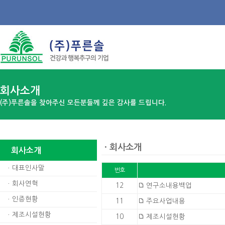
회사소개
(주)푸른솔을 찾아주신 모든분들께 깊은 감사를 드립니다.
ㆍ회사소개
회사소개
ㆍ
대표인사말
번호
ㆍ
회사연혁
12
연구소내용백업
ㆍ
인증현황
11
주요사업내용
ㆍ
제조시설현황
10
제조시설현황